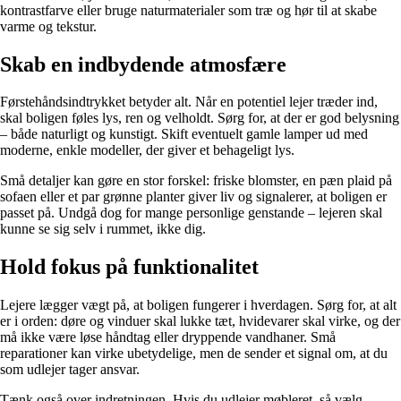
kontrastfarve eller bruge naturmaterialer som træ og hør til at skabe
varme og tekstur.
Skab en indbydende atmosfære
Førstehåndsindtrykket betyder alt. Når en potentiel lejer træder ind,
skal boligen føles lys, ren og velholdt. Sørg for, at der er god belysning
– både naturligt og kunstigt. Skift eventuelt gamle lamper ud med
moderne, enkle modeller, der giver et behageligt lys.
Små detaljer kan gøre en stor forskel: friske blomster, en pæn plaid på
sofaen eller et par grønne planter giver liv og signalerer, at boligen er
passet på. Undgå dog for mange personlige genstande – lejeren skal
kunne se sig selv i rummet, ikke dig.
Hold fokus på funktionalitet
Lejere lægger vægt på, at boligen fungerer i hverdagen. Sørg for, at alt
er i orden: døre og vinduer skal lukke tæt, hvidevarer skal virke, og der
må ikke være løse håndtag eller dryppende vandhaner. Små
reparationer kan virke ubetydelige, men de sender et signal om, at du
som udlejer tager ansvar.
Tænk også over indretningen. Hvis du udlejer møbleret, så vælg