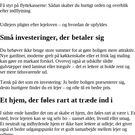
Få styr på flyttekasserne: Sådan skaber du hurtigt orden og overblik
efter indflytning
Udlejers pligter efter lejeloven – og hvordan de opfyldes
Små investeringer, der betaler sig
Du behøver ikke bruge store summer for at gøre boligen mere attraktiv.
Nye gardiner, moderne greb på køkkenskabe eller et frisk lag maling
kan gøre en markant forskel. Overvej også at udskifte slidte
gulvtæpper med laminat eller trægulv – det er lettere at holde rent og
ser mere tidssvarende ud.
Tænk på det som en investering: Jo bedre boligen præsenterer sig,
desto hurtigere finder du en lejer – og ofte til en bedre pris.
Et hjem, der føles rart at træde ind i
I sidste ende handler det om at skabe et hjem, der føles rart at være i. Et
sted, hvor lejeren kan se sig selv bo – uanset alder, livsstil eller smag.
Et neutralt og indbydende hjem er ikke bare lettere at udleje; det giver
også et bedre udgangspunkt for et godt samarbejde mellem lejer og
udlejer.