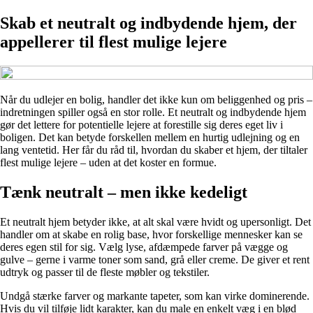
Skab et neutralt og indbydende hjem, der
appellerer til flest mulige lejere
Når du udlejer en bolig, handler det ikke kun om beliggenhed og pris –
indretningen spiller også en stor rolle. Et neutralt og indbydende hjem
gør det lettere for potentielle lejere at forestille sig deres eget liv i
boligen. Det kan betyde forskellen mellem en hurtig udlejning og en
lang ventetid. Her får du råd til, hvordan du skaber et hjem, der tiltaler
flest mulige lejere – uden at det koster en formue.
Tænk neutralt – men ikke kedeligt
Et neutralt hjem betyder ikke, at alt skal være hvidt og upersonligt. Det
handler om at skabe en rolig base, hvor forskellige mennesker kan se
deres egen stil for sig. Vælg lyse, afdæmpede farver på vægge og
gulve – gerne i varme toner som sand, grå eller creme. De giver et rent
udtryk og passer til de fleste møbler og tekstiler.
Undgå stærke farver og markante tapeter, som kan virke dominerende.
Hvis du vil tilføje lidt karakter, kan du male en enkelt væg i en blød