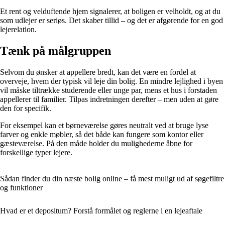
Et rent og velduftende hjem signalerer, at boligen er velholdt, og at du
som udlejer er seriøs. Det skaber tillid – og det er afgørende for en god
lejerelation.
Tænk på målgruppen
Selvom du ønsker at appellere bredt, kan det være en fordel at
overveje, hvem der typisk vil leje din bolig. En mindre lejlighed i byen
vil måske tiltrække studerende eller unge par, mens et hus i forstaden
appellerer til familier. Tilpas indretningen derefter – men uden at gøre
den for specifik.
For eksempel kan et børneværelse gøres neutralt ved at bruge lyse
farver og enkle møbler, så det både kan fungere som kontor eller
gæsteværelse. På den måde holder du mulighederne åbne for
forskellige typer lejere.
Sådan finder du din næste bolig online – få mest muligt ud af søgefiltre
og funktioner
Hvad er et depositum? Forstå formålet og reglerne i en lejeaftale