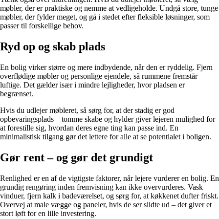
møbler, der er praktiske og nemme at vedligeholde. Undgå store, tunge
møbler, der fylder meget, og gå i stedet efter fleksible løsninger, som
passer til forskellige behov.
Ryd op og skab plads
En bolig virker større og mere indbydende, når den er ryddelig. Fjern
overflødige møbler og personlige ejendele, så rummene fremstår
luftige. Det gælder især i mindre lejligheder, hvor pladsen er
begrænset.
Hvis du udlejer møbleret, så sørg for, at der stadig er god
opbevaringsplads – tomme skabe og hylder giver lejeren mulighed for
at forestille sig, hvordan deres egne ting kan passe ind. En
minimalistisk tilgang gør det lettere for alle at se potentialet i boligen.
Gør rent – og gør det grundigt
Renlighed er en af de vigtigste faktorer, når lejere vurderer en bolig. En
grundig rengøring inden fremvisning kan ikke overvurderes. Vask
vinduer, fjern kalk i badeværelset, og sørg for, at køkkenet dufter friskt.
Overvej at male vægge og paneler, hvis de ser slidte ud – det giver et
stort løft for en lille investering.