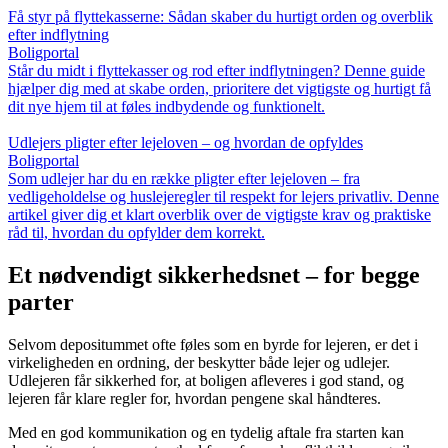
Få styr på flyttekasserne: Sådan skaber du hurtigt orden og overblik
efter indflytning
Boligportal
Står du midt i flyttekasser og rod efter indflytningen? Denne guide
hjælper dig med at skabe orden, prioritere det vigtigste og hurtigt få
dit nye hjem til at føles indbydende og funktionelt.
Udlejers pligter efter lejeloven – og hvordan de opfyldes
Boligportal
Som udlejer har du en række pligter efter lejeloven – fra
vedligeholdelse og huslejeregler til respekt for lejers privatliv. Denne
artikel giver dig et klart overblik over de vigtigste krav og praktiske
råd til, hvordan du opfylder dem korrekt.
Et nødvendigt sikkerhedsnet – for begge
parter
Selvom depositummet ofte føles som en byrde for lejeren, er det i
virkeligheden en ordning, der beskytter både lejer og udlejer.
Udlejeren får sikkerhed for, at boligen afleveres i god stand, og
lejeren får klare regler for, hvordan pengene skal håndteres.
Med en god kommunikation og en tydelig aftale fra starten kan