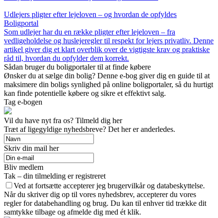
Udlejers pligter efter lejeloven – og hvordan de opfyldes
Boligportal
Som udlejer har du en række pligter efter lejeloven – fra
vedligeholdelse og huslejeregler til respekt for lejers privatliv. Denne
artikel giver dig et klart overblik over de vigtigste krav og praktiske
råd til, hvordan du opfylder dem korrekt.
Sådan bruger du boligportaler til at finde købere
Ønsker du at sælge din bolig? Denne e-bog giver dig en guide til at
maksimere din boligs synlighed på online boligportaler, så du hurtigt
kan finde potentielle købere og sikre et effektivt salg.
Tag e-bogen
Vil du have nyt fra os? Tilmeld dig her
Træt af ligegyldige nyhedsbreve? Det her er anderledes.
Skriv din mail her
Bliv medlem
Tak – din tilmelding er registreret
Ved at fortsætte accepterer jeg brugervilkår og databeskyttelse.
Når du skriver dig op til vores nyhedsbrev, accepterer du vores
regler for databehandling og brug. Du kan til enhver tid trække dit
samtykke tilbage og afmelde dig med ét klik.