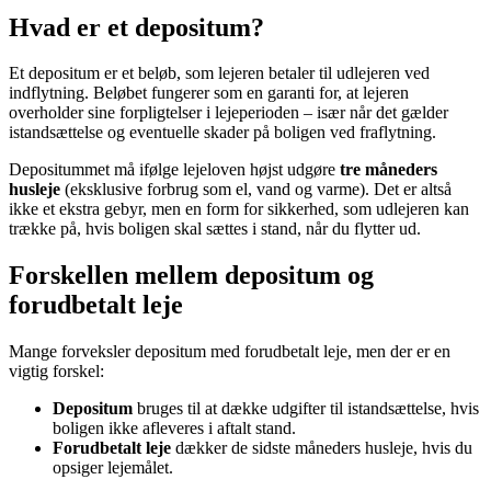
Hvad er et depositum?
Et depositum er et beløb, som lejeren betaler til udlejeren ved
indflytning. Beløbet fungerer som en garanti for, at lejeren
overholder sine forpligtelser i lejeperioden – især når det gælder
istandsættelse og eventuelle skader på boligen ved fraflytning.
Depositummet må ifølge lejeloven højst udgøre
tre måneders
husleje
(eksklusive forbrug som el, vand og varme). Det er altså
ikke et ekstra gebyr, men en form for sikkerhed, som udlejeren kan
trække på, hvis boligen skal sættes i stand, når du flytter ud.
Forskellen mellem depositum og
forudbetalt leje
Mange forveksler depositum med forudbetalt leje, men der er en
vigtig forskel:
Depositum
bruges til at dække udgifter til istandsættelse, hvis
boligen ikke afleveres i aftalt stand.
Forudbetalt leje
dækker de sidste måneders husleje, hvis du
opsiger lejemålet.