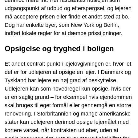
derimod mere frit. Her fastsættes huslejen som
udgangspunkt af udbud og efterspørgsel, og lejeren
må acceptere prisen eller finde et andet sted at bo.
Dog har enkelte byer, som New York og Berlin,
indført lokale regler for at dæmpe prisstigninger.
Opsigelse og tryghed i boligen
Et andet centralt punkt i lejelovgivningen er, hvor let
det er for udlejeren at opsige en lejer. I Danmark og
Tyskland har lejere en høj grad af beskyttelse.
Udlejeren kan som hovedregel kun opsige, hvis der
er en saglig grund – for eksempel hvis ejendommen
skal bruges til eget formål eller gennemgå en større
renovering. I Storbritannien og mange amerikanske
stater kan udlejeren derimod opsige lejemålet med
kortere varsel, når kontrakten udløber, uden at