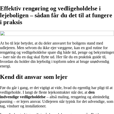
Effektiv rengøring og vedligeholdelse i
lejeboligen – sådan får du det til at fungere
i praksis
At bo til leje betyder, at du deler ansvaret for boligens stand med
udlejeren. Men selvom du ikke ejer væggene, kan en god rutine for
rengøring og vedligeholdelse spare dig både tid, penge og bekymringer
– især når du en dag skal flytte ud. Her får du en praktisk guide til,
hvordan du holder din lejebolig i topform uden at bruge unødvendig
energi.
Kend dit ansvar som lejer
Før du går i gang, er det vigtigt at vide, hvad du egentlig har pligt til at
vedligeholde. I langt de fleste lejekontrakter står der, at
den
indvendige vedligeholdelse
– altså maling, rengøring og almindelig
pasning – er lejers ansvar. Udlejeren står typisk for det udvendige, som
tag, vinduer og installationer.