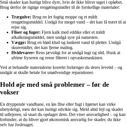
Små skader kan hurtigt blive dyre, hvis de ikke bliver taget i opløbet.
Brug derfor de rigtige rengøringsmidler til de forskellige materialer:
Trægulve:
Brug en let fugtig moppe og et mildt
rengøringsmiddel. Undgå for meget vand – det kan få træet til at
rejse sig.
Fliser og fuger:
Fjern kalk med eddike eller et mildt
afkalkningsmiddel, men undgå syre på natursten.
Vægge:
Brug en blød klud og lunkent vand til pletter. Undgå
skuremidler, der kan fjerne maling.
Hvidevarer:
Rens jævnligt for at undgå lugt og slid. Husk at
afrime fryseren og rense filteret i opvaskemaskinen.
Ved at behandle materialerne korrekt forlænger du deres levetid – og
undgår at skulle betale for unødvendige reparationer.
Hold øje med små problemer – før de
vokser
En dryppende vandhane, en løs flise eller fugt i hjørnet kan virke
ubetydeligt, men det kan hurtigt udvikle sig. Meld altid fejl og skader
til udlejeren, så snart du opdager dem. Det viser ansvarlighed – og kan
forhindre, at du bliver gjort økonomisk ansvarlig for skader, du ikke
selv har forårsaget.