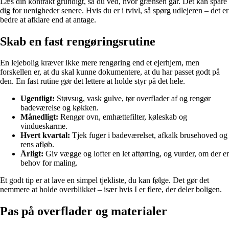
Læs din kontrakt grundigt, så du ved, hvor grænsen går. Det kan spare
dig for uenigheder senere. Hvis du er i tvivl, så spørg udlejeren – det er
bedre at afklare end at antage.
Skab en fast rengøringsrutine
En lejebolig kræver ikke mere rengøring end et ejerhjem, men
forskellen er, at du skal kunne dokumentere, at du har passet godt på
den. En fast rutine gør det lettere at holde styr på det hele.
Ugentligt:
Støvsug, vask gulve, tør overflader af og rengør
badeværelse og køkken.
Månedligt:
Rengør ovn, emhættefilter, køleskab og
vindueskarme.
Hvert kvartal:
Tjek fuger i badeværelset, afkalk brusehoved og
rens afløb.
Årligt:
Giv vægge og lofter en let aftørring, og vurder, om der er
behov for maling.
Et godt tip er at lave en simpel tjekliste, du kan følge. Det gør det
nemmere at holde overblikket – især hvis I er flere, der deler boligen.
Pas på overflader og materialer